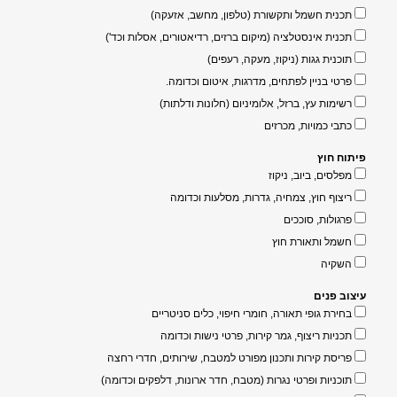
תכנית חשמל ותקשורת (טלפון, מחשב, אזעקה)
תכנית אינסטלציה (מיקום ברזים, רדיאטורים, אסלות וכד')
תוכנית גגות (ניקוז, מעקה, רעפים)
פרטי בניין לפתחים, מדרגות, איטום וכדומה.
רשימות עץ, ברזל, אלומיניום (חלונות ודלתות)
כתבי כמויות, מכרזים
פיתוח חוץ
מפלסים, ביוב, ניקוז
ריצוף חוץ, צמחיה, גדרות, מסלעות וכדומה
פרגולות, סוככים
חשמל ותאורת חוץ
השקיה
עיצוב פנים
בחירת גופי תאורה, חומרי חיפוי, כלים סניטריים
תכניות ריצוף, גמר קירות, פרטי נישות וכדומה
פריסת קירות ותכנון מפורט למטבח, שירותים, חדרי רחצה
תוכניות ופרטי נגרות (מטבח, חדר ארונות, דלפקים וכדומה)