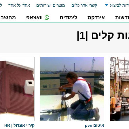
דות לביצוע
קשרי אדריכלים
מוצרים ושירותים
אחד על אחד
לו
דשות
אינדקס
לימודים
וואצאפ
מחשבונ
ת קלים |1|
איטום pvc
קירוי אונדולין HR