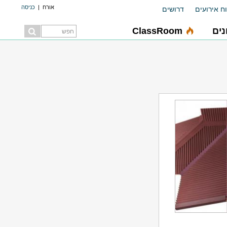
אורח
|
כניסה
ח אירועים
דרושים
ים
ClassRoom