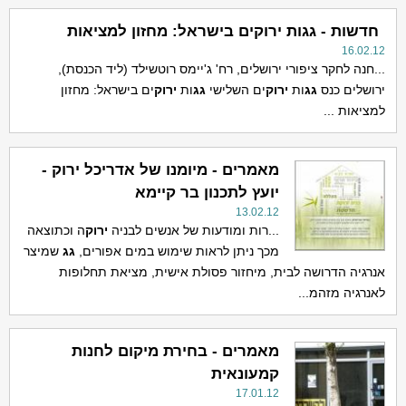
חדשות - גגות ירוקים בישראל: מחזון למציאות
16.02.12
...חנה לחקר ציפורי ירושלים, רח' ג'יימס רוטשילד (ליד הכנסת),
ירושלים כנס
גג
ות
ירוק
ים השלישי
גג
ות
ירוק
ים בישראל: מחזון
למציאות ...
מאמרים - מיומנו של אדריכל ירוק -
יועץ לתכנון בר קיימא
13.02.12
...רות ומודעות של אנשים לבניה
ירוק
ה וכתוצאה
מכך ניתן לראות שימוש במים אפורים,
גג
שמיצר
אנרגיה הדרושה לבית, מיחזור פסולת אישית, מציאת תחלופות
לאנרגיה מזהמ...
מאמרים - בחירת מיקום לחנות
קמעונאית
17.01.12