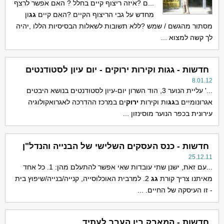
...ם ?איזה ריצוף קיים בחלל ? האם אפשר לרצף
מחדש על גבי הריצוף הקיים ?האם קיים
גג
ון
מסתור מהגשם / שמש ?ללא תשובות לשאלות הבסיסיות הללו ,יהיה
לך קשה למצוא ...
חדשות - גגות וקירות ירוקים - יום עיון לסטודנטים
8.01.12
...' עליית הנוער 3, הוד השרון יום-עיון לסטודנטים בנושא היבטים
אגרונומיים ב
גג
ות וקירות
ירוק
ים במרכז ההדרכה לאגרואקולוגיה
עירונית בכפר הנוער מוסינזון ...
חדשות - כנס העסקים השלישי של הבנייה והנדל"ן
25.12.11
...עם זאת, ישנן שתי עובדות שאי אפשר להתעלם מהן: 1. כל אחד
מאיתנו צריך קורת
גג
2. למרבית האוכלוסייה, קנייה/בנייה/שיפוץ בית
- זו העיסקה של החיים. ...
חדשות - המאבק בין העבר לעתיד