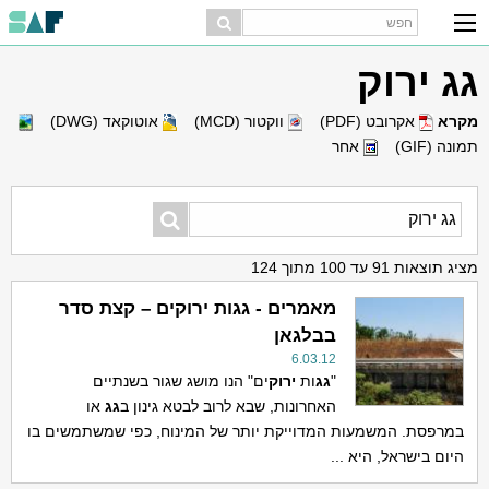
גג ירוק
מקרא
אקרובט (PDF)
ווקטור (MCD)
אוטוקאד (DWG)
תמונה (GIF)
אחר
מציג תוצאות 91 עד 100 מתוך 124
מאמרים - גגות ירוקים – קצת סדר
בבלגאן
6.03.12
"
גג
ות
ירוק
ים" הנו מושג שגור בשנתיים
האחרונות, שבא לרוב לבטא גינון ב
גג
או
במרפסת. המשמעות המדוייקת יותר של המינוח, כפי שמשתמשים בו
היום בישראל, היא ...