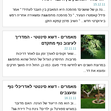
15.12.11
...נה גן של שושנים! מהפכה היא המאבק בין העבר לעתיד! " אמר
פידל קאסטרו הצעיר, " כל מהפכה מתפו
גג
ת ומשאירה אחריה רפש
ביורוקרטי חדש... " השיב פרנץ קפקא הזקן.
מאמרים - דשא סינטטי - המדריך
לעיצוב נוף מתקדם
22.11.11
...שאר זקופים לאורך זמן גם לאחר דריכות
מרובות. החיסרון הגדול של החול שהוא מתפו
גג
במרוצת השנים ויש לחדשו מידי פעם. כמו כן, החול היה מושך חרקים
ומוצא את דר...
מאמרים - דשא סינטטי לאדריכלי נוף
ומעצבים
16.11.11
...וב הוא מה הייעוד של הגינה. האם מדובר
במגרש ספורט? גן ילדים? גינת נוי? דירת
גג
?