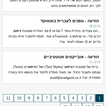
הגופן, למשל לסוג של TTF, אתה חייב לוודא שהגופן הקודם תואם
לכך. רוב הגופנים שמשתמשים בהם...
הודעה - גופנים לעברית באוטוקד
28.12.21
...הם עובדים. בחירת גופני 7-bit או 8-bit, הגדרת סגנונות
כיתוב
רבים מדי, אי-שימוש ב- eTransmit ועוד. תנסה להסביר איזה בעיות
בדיוק יש לך ואנסה לעזור. ערד
הודעה - אובייקטים אנוטטיביים
11.12.21
...ביות של סגנונות ה
כיתוב
(Text Styles) ושל ה
כיתוב
ים (Texts)
עצמם ותעבוד כרגיל. אני מאוד ממליץ ללמוד את הנושא הזה בצורה
מסודרת. ערד
arad@aradgazit.co.il
11
10
9
8
7
6
5
4
3
2
1