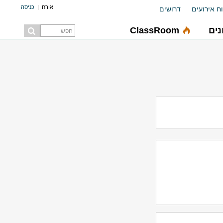
אורח
|
כניסה
ח אירועים
דרושים
ים
ClassRoom