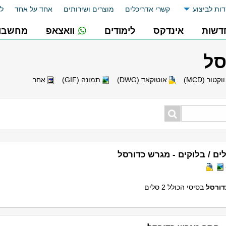
דות לביצוע
קשרי אדריכלים
מוצרים ושירותים
אחד על אחד
לו
דשות
אינדקס
לימודים
וואצאפ
מחשבונ
סל
וקטור (MCD)
אוטוקאד (DWG)
תמונה (GIF)
אחר
ים / בלוקים - מגרש כדורסל
דורסל
בסיסי הכולל 2 סלים