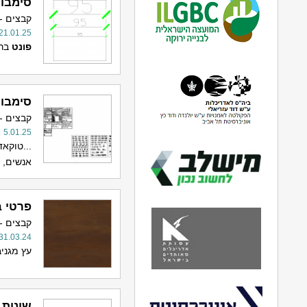
סימבול
קבצים -
21.01.25
פונט
ברו
סימבול
קבצים -
5.01.25
...טוקאד
אנשים, א
פרטי ב
קבצים -
31.03.24
עץ מגני
שונות 