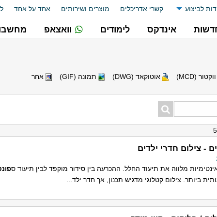
דות לביצוע
קשרי אדריכלים
מוצרים ושירותים
אחד על אחד
לו
דשות
אינדקס
לימודים
וואצאפ
מחשבונ
וקטור (MCD)
אוטוקאד (DWG)
תמונה (GIF)
אחר
 - צילום חדרי ילדים
 אינטימיות מלווה את תיעוד החלל. ההכרעה בין סידור מוקפד לבין תיעוד ס
פונט
ת ביותר. צילום קטלוגי מדגיש תכנון, אך חדר ילד...