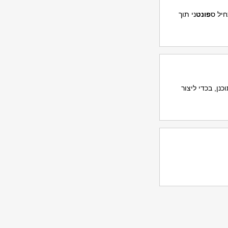
פונט
ני תוך
כנן, בכדי ליצור