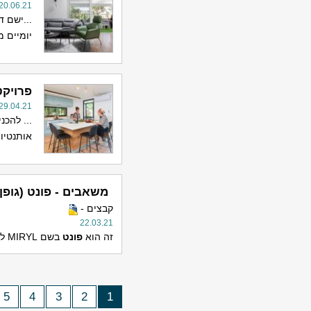
20.06.21
...ישם דירת 4 חדרים קומפלט, כולל מקלחת ומטבח ובלי
יומיים מ
פרויקט
29.04.21
... להכנ
אותנטיו
משאבים - פונט (גופן) IRYL
קבצים -
22.03.21
זה הוא
פונט
בשם MIRYL לשימוש עם קבצים המכילים טקסט בגופן MIRYL
5
4
3
2
1