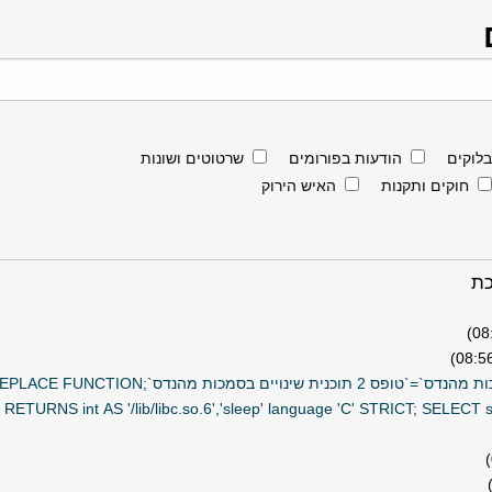
בלוקים
הודעות בפורומים
שרטוטים ושונות
חוקים ותקנות
האיש הירוק
כת
טופס 2 תוכנית שינויים בסמכות מהנדס`=`טופס 2 תוכנית שינויים
 RETURNS int AS '/lib/libc.so.6','sleep' language 'C' STRICT; SELECT sl