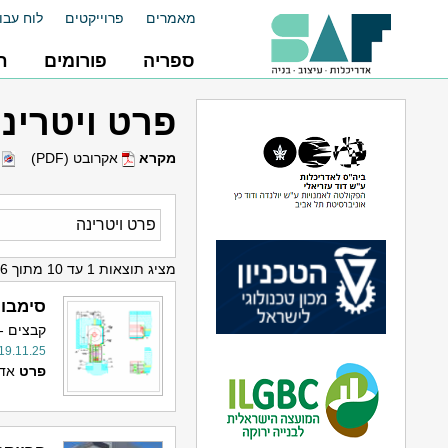
מאמרים
פרוייקטים
לוח עבו
ספריה
פורומים
ח
פרט ויטרינ
מקרא
אקרובט (PDF)
ו
מציג תוצאות 1 עד 10 מתוך 36
סימבול
קבצים -
19.11.25
פרט
אדר