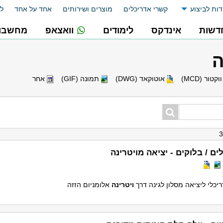
דות לביצוע
קשרי אדריכלים
מוצרים ושירותים
אחד על אחד
לו
דשות
אינדקס
לימודים
וואצאפ
מחשבונ
ה
וקטור (MCD)
אוטוקאד (DWG)
תמונה (GIF)
אחר
ים / בלוקים - יציאה מויטרינה
יכלי ליציאה מסלון לגינה דרך
ויטרינה
אלומניום הזזה