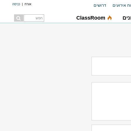
אורח
|
כניסה
ח אירועים
דרושים
ים
ClassRoom