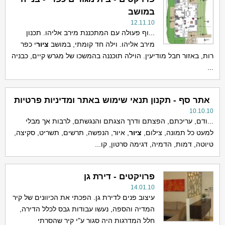
במושב
12.11.10
...וף פעולה עם המתכננת מירב אליהו. תכנון
מירב אליהו. וילה חד קומתי, במושב
ציור
י כפר
רות, באזור חבל מודיעין. הוילה תוכננה בהמשכו של מגרש קיים, כבניה
...
אתר סף - תקנון תנאי שימוש באתר ומדיניות פרטיות
10.10.10
...ודם, עריכתם, הפצתם ודרך הצגתם והנגשתם, לרבות אך מבלי
למעט כל תמונה, צילום,
ציור
, איור, הנפשה, תרשים, תשריט, סקיצה,
טיוטה, דמות, הדמיה, דגימה סרטון, קו...
פרויקטים - דירת גן
14.01.10
עיצוב פנים לדירת גן. הפכתי את הכיוונים של קיר
המדיה והספה, נעשו עבודות גבס לכלל הדירה,
חלל המדרגות היה סגור ע"י קיר שהסרתי