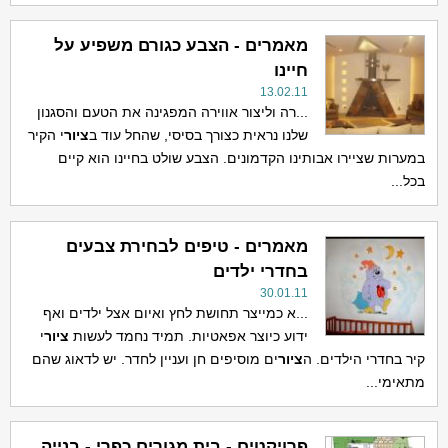
מאמרים - הצבע כגורם משפיע על
חיינו
13.02.11
...רה וליצור אווירה המפגינה את הטעם והסגנון
שלנו נראית כצורך בסיסי, שהחל עוד ב
ציור
י הקיר
במערות שציירו אבותינו הקדמונים. הצבע שולט בחיינו הוא קיים
בכל...
מאמרים - טיפים לבחירת צבעים
בחדרי ילדים
30.01.11
...א כמייצר תחושת לחץ ואיום אצל ילדים ואף
ידוע כיוצר אפאטיות. תמיד נחמד לעשות
ציור
י
קיר בחדרי הילדים. ה
ציור
ים מוסיפים חן ועניין לחדר. יש לדאוג שהם
מתאימי...
פרויקטים - בית מגורים כפרי - בנייה