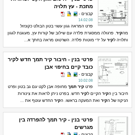
מתכת - עץ תלויה
קבצים -
14.02.08
פרט המראה גגון עשוי בטון הבולט כקונזול
מה
קיר
. פרגולה ממסגרת פלדה עם שילוב של קורות עץ, מעוגנת לגגון
ותלויה ל
קיר
על ידי מוטות פלדה. השרטוט מראה בחתך א...
פרטי בנין - חיבור קיר תמך חדש לקיר
כובד קיים בחיפוי אבן
קבצים -
10.02.08
פרט
קיר
תמך
מחופה אבן לקט עם גב בטון ופרט
חיבור בין ה
קיר
הקיים ל
קיר
חדש. בפרט ניתן לראות את צינורות
הניקוז של ה
קיר
ואת המעקה בראשו. ה
קיר
החדש עוטף את ...
פרטי בנין - קיר תמך להפרדה בין
מגרשים
קבצים -