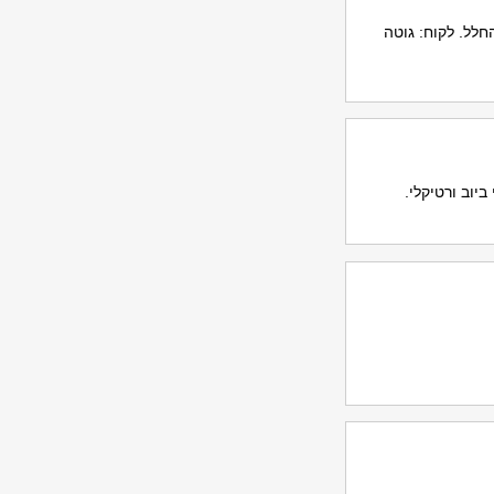
חלל. לקוח: גוטה
יוב ורטיקלי.