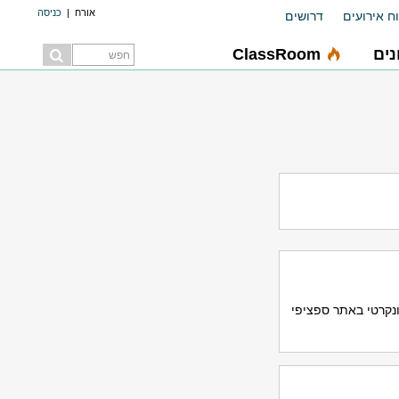
אורח
|
כניסה
ח אירועים
דרושים
ים
ClassRoom
נקרטי באתר ספציפי