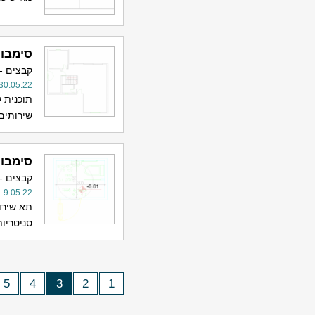
סימבולי
קבצים -
30.05.22
תוכנית 
שירותים 
סימבול
קבצים -
9.05.22
תא שירות
סניטריו
5
4
3
2
1