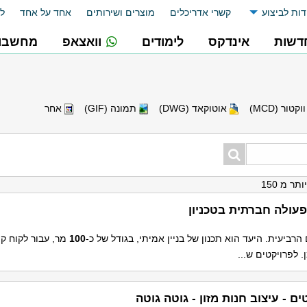
דות לביצוע
קשרי אדריכלים
מוצרים ושירותים
אחד על אחד
לו
דשות
אינדקס
לימודים
וואצאפ
מחשבונ
וקטור (MCD)
אוטוקאד (DWG)
תמונה (GIF)
אחר
פעולה חברתית בטכניון
הרביעית. היעד הוא תכנון של בניין אמיתי, בגודל של כ-
100
מר, עבור לקוח קו
 לפרויקטים ש...
ים - עיצוב חנות מזון - גוטה גוטה