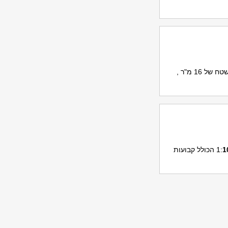
מ"ר . התוכנית כוללת ממ"ד 10 מ"ר , קלני'קה בשטח של 16 מ"ר ,
1
הכולל קבועות