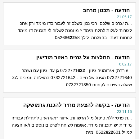
הודעה - תכנון מרחב
21.05.17
...ת /צרכים שלכם. הכי נכון בשלב זה לעבור בדו מימד ורק אחכ
ל'טרוח' לעלות לתלת מימד ץ מוזמנת לשלוח לי תוכנית דו-מימד
לחחות דעת . בהצלחה .לילך 05268
58
622
הודעה - המלצות על גננים באזור מודיעין
6.02.17
...עוררת) אגרומניה גינון - 0732721
622
גן עדן גינון עם נשמה -
0732721640 הגינה של חיים - 0732721642 בהצלחה וזמינים לכל
שאלה בשירות לקוחות 0732721350
הודעה - בקשה להצעת מחיר להכנת גרמושקה
23.11.16
...ת פרטי ללא טיפול מול הרשויות. איזור ראש העין. לתחילת עבודה
מיידית יש תוכניות מודד. אשמח לשוחח לפרטים נוספים ו/או הצעה
למייל 0522
601 ימית
622