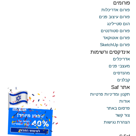
פורומים
פורום אדריכלות
פורום עיצוב פנים
הום סטיילינג
פורום סטודנטים
פורום אוטוקאד
פורום SketchUp
אינדקסים ורשימות
אדריכלים
מעצבי פנים
מהנדסים
קבלנים
אתר Saf
x
תקנון ומדיניות פרטיות
אודות
פרסום באתר
צור קשר
הצהרת נגישות
Saf ©