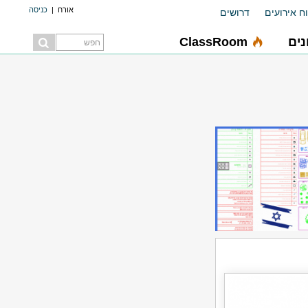
אורח
|
כניסה
ח אירועים
דרושים
ים
ClassRoom