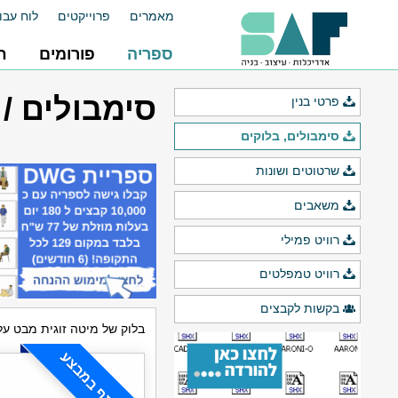
מאמרים
פרוייקטים
לוח עבו
ספריה
פורומים
ח
סימבולים / 
פרטי בנין
סימבולים, בלוקים
שרטוטים ושונות
משאבים
רוויט פמילי
רוויט טמפלטים
בקשות לקבצים
בלוק של מיטה זוגית מבט על
משתתף במבצע