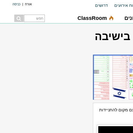
אורח
|
כניסה
ח אירועים
דרושים
ים
ClassRoom
 בישיבה
עם מקום להתניידות