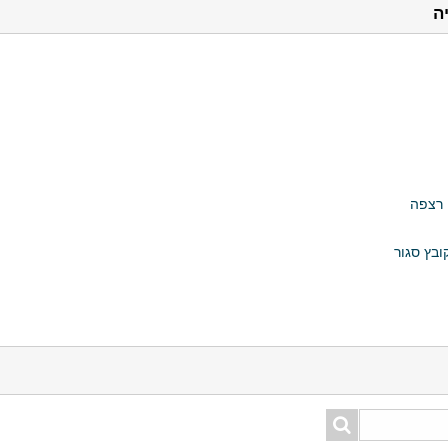
ה
 רצפה
בץ סגור