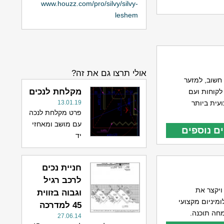
www.houzz.com/pro/silvy/silvy-
leshem
אולי תרצו גם את זה?
חשוב, למזער
מקלחת לנכים
לקוחות ועם
עית ביותר
13.01.19
פרט מקלחת לנכה
עם מושב ומאחזי
ם נוספים
יד
חניית נכים
לרכב רגיל
ויקצר את
וגבוה בזווית
ומיניום מקצועי
45 למדרכה
חה תוכנה.
27.06.14