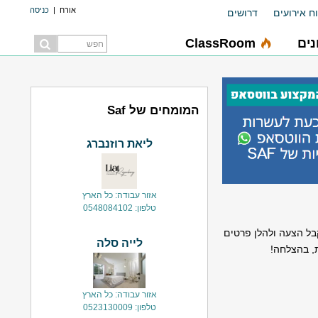
אורח
|
כניסה
ח אירועים
דרושים
ים
ClassRoom
המומחים של Saf
ליאת רוזנברג
אזור עבודה: כל הארץ
טלפון: 0548084102
בירר איתו שאכן הוא מעוניין לקבל הצעה ולהלן פרטים
לייה סלה
, בהצלחה!
אזור עבודה: כל הארץ
טלפון: 0523130009