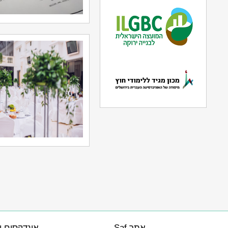
אתר Saf
אינדקסים ו