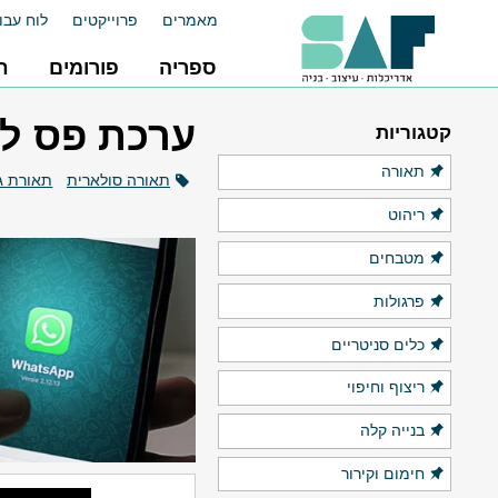
מאמרים
פרוייקטים
לוח עבו
ספריה
פורומים
ח
ערכת פס לדים צבעונ
קטגוריות
תאורה
תאורה סולארית
תאורת גן
ריהוט
מטבחים
פרגולות
כלים סניטריים
ריצוף וחיפוי
בנייה קלה
חימום וקירור