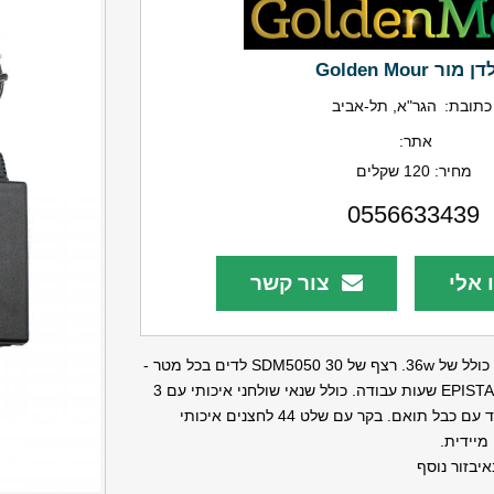
 מור Golden Mour
כתובת:
הגר"א, תל-אביב
אתר:
מחיר:
120 שקלים
0556633439
 אלי
צור קשר
ערכת פס לדים 5 מטר בהספק כולל של 36w. רצף של 30 SDM5050 לדים בכל מטר -
נורות לד איכותיות EPISTAR - 50,000 שעות עבודה. כולל שנאי שולחני איכותי עם 3
שנים אחריות (היחיד בארץ) יחד עם כבל תואם. בקר עם שלט 44 לחצנים איכותי
יידית.
איבזור נוסף