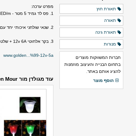
מפרט ערכה:
תאורת חוץ
1. פס לד גמיד 5 מטר - SMD5050 7.2w/m 30 LED/m בהספק כולל של 36w
תאורה
2. שנאי שולחני איכותי יחד עם כבל תואם 12v 5A- 3 שנים אחריות !
תאורת גינה
3. בקר אלחוטי 12v 6A + שלט 44 לחצנים
מנורות
www.golden...%99-12v-5a
חברות המשווקות מוצרים
בתחום הבנייה והעיצוב מוזמנות
להציג אותם באתר.
עוד מגולדן מור Golden Mour
הוסף מוצר