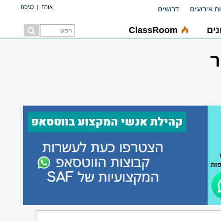
אורח
|
כניסה
ח אירועים
דרושים
ים
ClassRoom