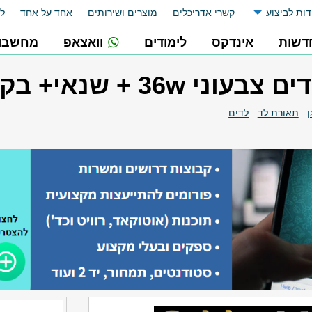
דות לביצוע
קשרי אדריכלים
מוצרים ושירותים
אחד על אחד
לו
דשות
אינדקס
לימודים
וואצאפ
מחשבונ
י 36w + שנאי+ בקר
תאורת לד
לדים