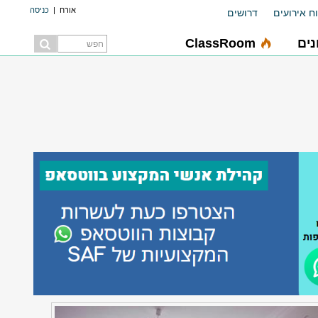
אורח
|
כניסה
ח אירועים
דרושים
ים
ClassRoom