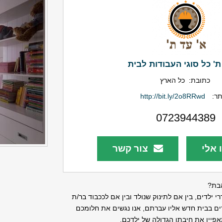
ת' כל סוגי העבודות לבית
כתובת:
כל הארץ
ר:
http://bit.ly/2o8RRwd
0723944389
 אלי
צור קשר
הבת?
 ילדים, בין אם לתינוק שנולד ובין אם לככבוד בר/ת
דים בבית חדש אליו עברתם, אנו נגשים את חלומכם
אפיין את חיבתו הגדולה של ילדכם.