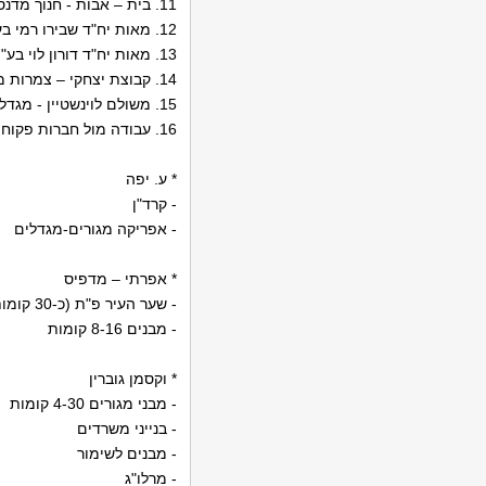
11. בית – אבות - חנוך מדנס(בני ברק)
12. מאות יח"ד שבירו רמי בע"מ
13. מאות יח"ד דורון לוי בע"מ
14. קבוצת יצחקי – צמרות מרינה שלב ב'
15. משולם לוינשטיין - מגדל
16. עבודה מול חברות פקוח:
* ע. יפה
- קרד"ן
- אפריקה מגורים-מגדלים
* אפרתי – מדפיס
- שער העיר פ"ת (כ-30 קומות)
- מבנים 8-16 קומות
* וקסמן גוברין
- מבני מגורים 4-30 קומות
- בנייני משרדים
- מבנים לשימור
- מרלו"ג