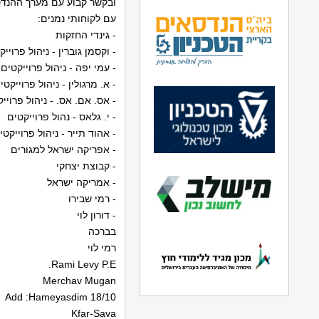
ובקשר קבוע עם מערך ההנדס
עם לקוחותי נמנים:
- גינדי החזקות
- וקסמן גוברין - ניהול פרוייק
- עמי יפה - ניהול פרוייקטים
- א. מרגולין - ניהול פרוייקטי
- אס. אם. אס. - ניהול פרויי
- י. גלאס - נהול פרוייקטים
- אהוד תייר - ניהול פרוייקטי
- אפריקה ישראל למגורים
- קבוצת יצחקי
- אמריקה ישראל
- רמי שבירו
- דורון לוי
בברכה
רמי לוי
Rami Levy P.E.
Merchav Mugan
Add :Hameyasdim 18/10
Kfar-Sava