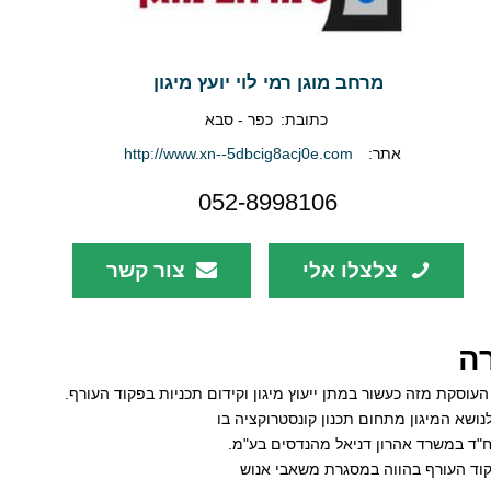
מרחב מוגן רמי לוי יועץ מיגון
כתובת:
כפר - סבא
אתר:
http://www.xn--5dbcig8acj0e.com
052-8998106
צלצלו אלי
צור קשר
ה
 העוסקת מזה כעשור במתן ייעוץ מיגון וקידום תכניות בפקוד העורף.
 לנושא המיגון מתחום תכנון קונסטרוקציה בו
ח"ד במשרד אהרון דניאל מהנדסים בע"מ.
פקוד העורף בהווה במסגרת משאבי אנוש