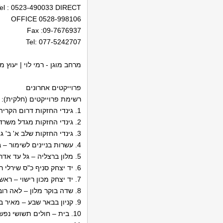
el : 0523-490033 DIRECT
0528-998106 OFFICE
Fax :09-7676937
Tel: 077-5242707
מרחב מוגן - רמי לוי | יעוץ מי
פרוייקטים אחרונים
רשימת פרוייקטים (חלקית):
1. גינדי החזקות דרום הקריה –מגדלי מגורים קיקה ברא"ז
2. גינדי החזקות מגדל משרדים דרום הקריה – משה צור
3. גינדי החזקות שלב א' ב' ג' בולוורד פ"ת
4. עשרות בניינים לשימור – בראוריין
5. מלון ברצליה – גל עד אדריכלים
6. יד יצחק סניף כ"ס שירלי רטמנסקי
7. יד יצחק מכון רישוי – ראש העין
8. שדה בוקר מלון – לאה רובננקו
9. קניון בבאר שבע – מאיר בוכמן
10. בית – חולים תשושי נפש –עפולה