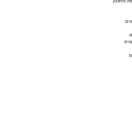
ה והתכנון.
טים
ם
קטים
ם