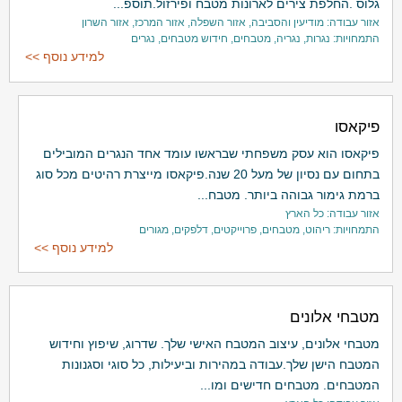
גלוס .החלפת צירים לארונות מטבח ופירזול.תוספ...
אזור עבודה: מודיעין והסביבה, אזור השפלה, אזור המרכז, אזור השרון
התמחויות: נגרות, נגריה, מטבחים, חידוש מטבחים, נגרים
למידע נוסף >>
פיקאסו
פיקאסו הוא עסק משפחתי שבראשו עומד אחד הנגרים המובילים
בתחום עם נסיון של מעל 20 שנה.פיקאסו מייצרת רהיטים מכל סוג
ברמת גימור גבוהה ביותר. מטבח...
אזור עבודה: כל הארץ
התמחויות: ריהוט, מטבחים, פרוייקטים, דלפקים, מגורים
למידע נוסף >>
מטבחי אלונים
מטבחי אלונים, עיצוב המטבח האישי שלך. שדרוג, שיפוץ וחידוש
המטבח הישן שלך.עבודה במהירות וביעילות, כל סוגי וסגנונות
המטבחים. מטבחים חדישים ומו...