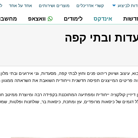
דות לביצוע
קשרי אדריכלים
מוצרים ושירותים
אחד על אחד
לו
דשות
אינדקס
לימודים
וואצאפ
מחשבונ
דות ובתי קפה
א, עיצוב ושיווק ריהוט פנים וחוץ לבתי קפה, מסעדות, גני אירועים ובתי מל
ווה פריטים המייצגים תפיסה חדשנית וייחודית השואבת את השראתה ממגוון 
דיזיין קולקציה ייחודית ומפתיעה המתוכננת בקפידה רבה ומיוצרת ממיטב חו
ל דגמים של כיסאות מרופדים, עץ ומתכת, כיסאות בר, שולחנות ופלטות, שמש