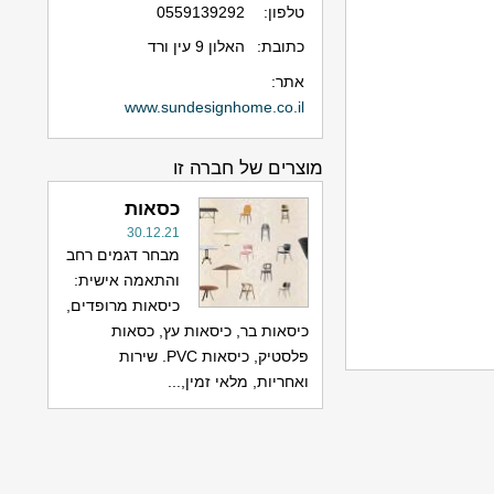
טלפון:
0559139292
כתובת:
האלון 9 עין ורד
אתר:
www.sundesignhome.co.il
מוצרים של חברה זו
כסאות
30.12.21
מבחר דגמים רחב
והתאמה אישית:
כיסאות מרופדים,
כיסאות בר, כיסאות עץ, כסאות
פלסטיק, כיסאות PVC. שירות
ואחריות, מלאי זמין,...