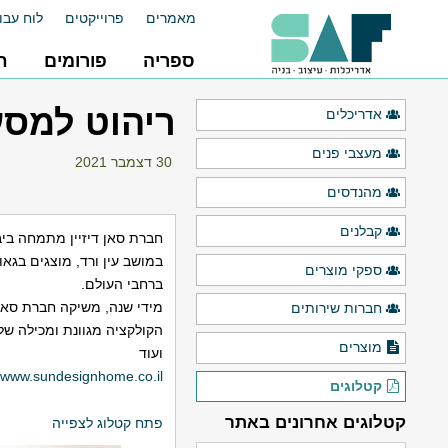
מאמרים
פרוייקטים
לוח עבו
ספריה
פורומים
ח
ריהוט למסע
אדריכלים
מעצבי פנים
30 דצמבר 2021
מהנדסים
קבלנים
חברת סאן דיזיין מתמחה ביבו
במושב עין ורד, מוצגים בגא
ספקי מוצרים
ברחבי העולם.
מידי שנה, משיקה חברת סאן 
חברות שירותים
הקולקציה מגוונת ומכילה של
מוצרים
ועוד
www.sundesignhome.co.il
קטלוגים
קטלוגים אחרונים באתר
פתח קטלוג לצפייה