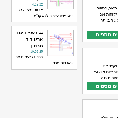
4.12.22
חשוב, למזער
איטום מעקה גג+
לקוחות ועם
צמג פרט עקרוני ללא קנ"מ
עית ביותר
גג רעפים עם
ם נוספים
ארגז רוח
מבטון
10.02.25
פרט גג רעפים עם
ארגז רוח מבטון
ויקצר את
ומיניום מקצועי
חה תוכנה.
ם נוספים
יד ובמחשב המחולק