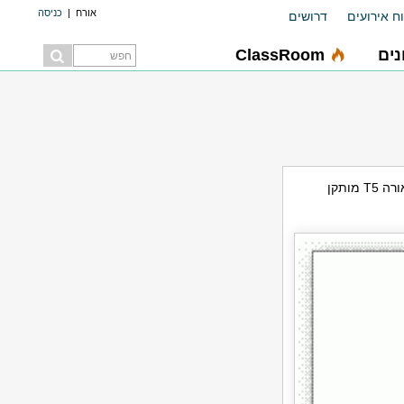
אורח
|
כניסה
ח אירועים
דרושים
ים
ClassRoom
. גוף תאורה T5 מותקן