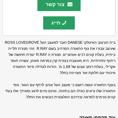
צור קשר
חייג
בית העיצוב האיטלקי DANESE חובר למעצב העל ROSS LOVEGROVE
שעיצב עבורו את גוף התאורה המרהיב בשם R.RAY. זוהי מנורת תלייה
ביתית, בעלת קווים רכים ואורגניים. מנורת ה R.RAY יוצרת תחושה של
ריחוף ותזזיתיות, היא מעוצבת בצורת קרן במראה מאוזן, עשויה חומר
אקרילי, בעלת רוחב עצום של 1,68 מ'. הודות לגודלה פיזור התאורה
איכותי עם חלוקת אור מצויינת בחלל.
בענף התאורה עושה רושם כי מעצב העל אוהב לרחף עם האור. גופי
התאורה שלו נראים כאילו הם בתזוזה, ואינם נחים לרגע ומאידך אלו בעלי
קווים נעימים למראה ובדרכם האלגנטית כובשים את החלל.
עוד מקמחי תאורה