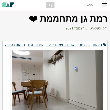
רמת גן מתחממת ❤️
דקו-סמארט
8 דצמבר 2021
חימום
בית חם
מערכת חימום ירוקה
עיצוב חכם
חימום בסטייל