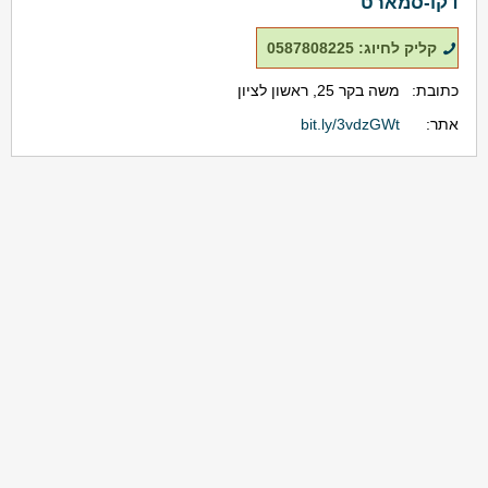
דקו-סמארט
קליק לחיוג: 0587808225
כתובת:
משה בקר 25, ראשון לציון
אתר:
bit.ly/3vdzGWt