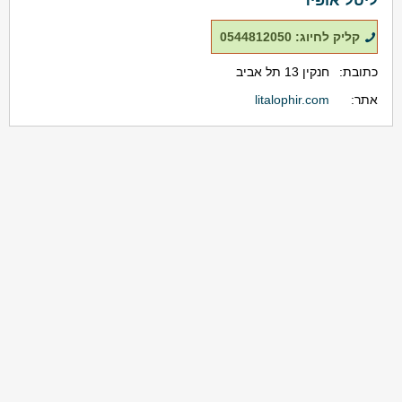
קליק לחיוג: 0544812050
כתובת:
חנקין 13 תל אביב
אתר:
litalophir.com