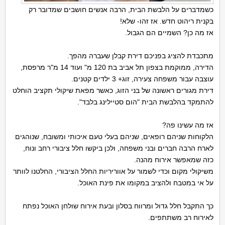
כשמדברים על הלבשת הבית, הרבה אנשים חושבים שמדובר רק
בקנית ריהוט חדש. אז זהו- שלא!
אז מה כן? השמיים הם הגבול.
מתכבדת להציג בפניכם דירת קבלן שעברה מהפך.
הדירה, ממוקמת בצפון תל אביב בת 120 מ" ועוד 14 מ"ר מרפסת,
עוצבה עבור משפחה צעירה, זוג+ 3 ילדים קטנים.
דירת מגורים ראשונה של בני הזוג, כאשר מפאת שיקולי תקציב הוחלט
להתמקד בהלבשת הבית "הום סטיילינג בלבד".
אז מה עשינו פה?
הלקוחות שניהם רופאים, שניהם בעלי טעם איכותי ומשובח, שנוהגים
לארח הרבה חברים ובני משפחה, ולכן ביקשו חלל ציבורי רחב ונוח,
כזה שמאפשר אירוח מהנה.
משיקולי מקום וכדי לשמור על אווריריות החלל הציבורי, החלטנו לוותר
על אי במטבח ולהציב במקומו את פינת האוכל.
כך התקבל חלל גדול ומרווח בסלון ובעת אירוח שולחן האוכל נפתח
לאירוח רב משתתפים.