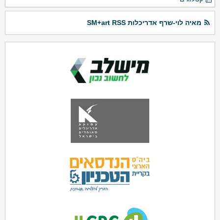
מאיה לוי-שרף אדריכלות SM+art RSS