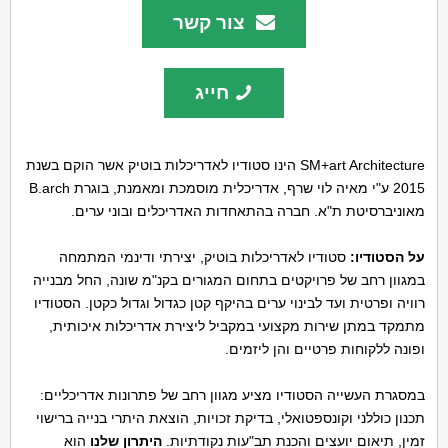
צור קשר
חייג
SM+art Architecture הינו סטודיו לאדריכלות בוטיק אשר הוקם בשנת
2015 ע"י מאיה לוי שרף, אדריכלית מוסמכת ומאמנת, בוגרת B.arch
מאוניברסיטת ת"א. חברה בהתאחדות האדריכלים ובוני ערים.
על הסטודיו:
סטודיו לאדריכלות בוטיק, יצירתי ודינמי המתמחה
במגוון רחב של פרויקטים בתחום המגורים בקנ"מ שונה, החל מבנייה
רוויה ופרטית ועד לבינוי ערים בהיקף קטן כגדול וגדול כקטן. הסטודיו
מתמקד במתן שירות מקצועי במקביל ליצירת אדריכלות איכותית,
ופונה ללקוחות פרטיים והן ליזמים.
במסגרת העשייה הסטודיו מציע מגוון רחב של פתרונות אדריכליים:
תכנון כוללני וקונספטואלי, בדיקת זכויות, הוצאת היתרי בנייה ברישוי
זמין, תיאום יועצים והכנת תב"עות נקודתיות.
היתרון שלנו
הוא