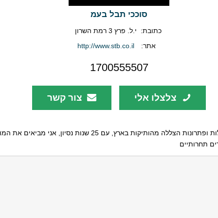
סוככי תבל בעמ
כתובת:
י.ל. פרץ 3 רמת השרון
אתר:
http://www.stb.co.il
1700555507
צלצלו אלי
צור קשר
סוככי תבל הינה חברת פרגולות ופתרונות הצללה מהותיקות בארץ, עם 25 שנות 
ים תחרותיים