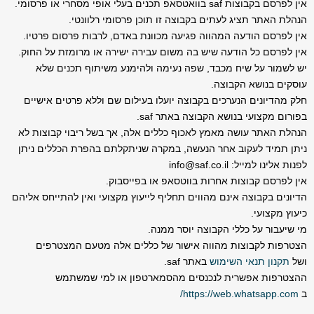
אין לפרסם בקבוצות saf בוואטסאפ תכנים בעלי אופי מסחרי או פרסומי.
הנהלת האתר תציג לעתים בקבוצה זו תוכן פרסומי רלוונטי.
אין לפרסם הודעה המהווה פגיעה מכוונת באדם, לרבות פרסום פרטיו.
אין לפרסם כל הודעה שיש בה משום עבירה ישירה או מרומזת על החוק.
יש לשמור על שיח מכבד, שפה נעימה ולהימנע משיתוף תכנים שלא
עוסקים בנושא הקבוצה.
חלק מהדיונים הנערכים בקבוצה יועלו בעילום שם וללא פרטים אישיים
בפורום מקצועי בנושא הקבוצה באתר saf.
הנהלת האתר עושה מאמץ לאכוף כללים אלה, אך בשל ריבוי קבוצות לא
ניתן תמיד לעקוב אחר הנעשה, במקרה שניתקלתם בהפרת הכללים ניתן
לפנות אלינו למייל:
info@saf.co.il
אין לפרסם קבוצות אחרות בווטסאפ או בפייסבוק.
הדיונים בקבוצה אינם מהווים תחליף לייעוץ מקצועי ואין להתייחס אליהם
כיעוץ מקצועי.
מי שיעבור על כללי הקבוצה יוסר ממנה.
הצטרפות לקבוצות מהווה אישור של כללים אלה מטעם המצטרפים
ושל
תקנון תנאי השימוש
באתר saf.
ההצטרפות אפשרית לנכנסים מהסמארטפון או למי שמשתמש
ב
https://web.whatsapp.com/