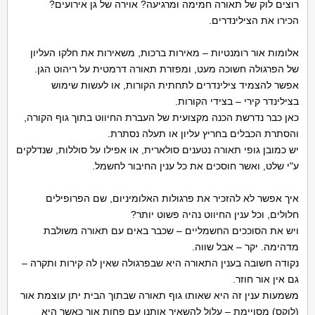
רוצים לוק של תאורה חמימה ומרגיעה? אוירה של גן אירועים?
הכירו את הצילינדרים.
אלומות אור רומנטיות – מאירות ברכות, משאירות את חלקו העליון
של הפרגולה חשוכה מעט, ומפזרת תאורה דרמטית על ריהוט הגן.
אפשר להצמיד צילינדרים לתחתית הקורות, או לעשות שימוש
בצילינדר קירי – בצידי הקורות.
כאן כבר נדרשת הכנה מקצועית של העברת החיווט בתוך גוף הקורה,
והסתרת הכבלים בחריץ עליון או תעלה נסתרת.
יש כמובן גופי תאורה נטענים סולארית, או אפילו על סוללות, שנדלקים
ע"י שלט, ואשר חוסכים את כל ענין החיבור לחשמל.
איך אפשר לא להזכיר את פרגולות האלומיניום, שם הפרופילים
חלולים, וכל ענין החיווט נהיה פשוט יותר?
ויש את הסוככים החשמליים – שכבר באים עם תאורה משולבת
מדהימה. יקר – אבל שווה.
נקודה חשובה בענין התאורה היא שבפרגולה שאין לה קירות ותקרה –
גם אין אור חוזר.
משמעות ענין זה היא שאותו גוף תאורה שבתוך הבית יתן עוצמת אור
(לוקס) מסויימת – עלול להשאיר אותנו עם פחות אור כאשר היא