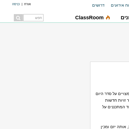
אורח
|
כניסה
ח אירועים
דרושים
ים
ClassRoom
צויים על סדר היום
 זויות חדשות
ד המתכננים על
מ"א 1 " – תוכנית מתאר ארצית, אותה יזם ומכין