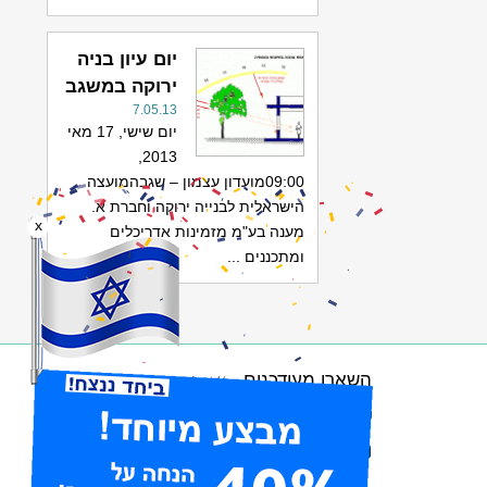
יום עיון בניה
ירוקה במשגב
7.05.13
יום שישי, 17 מאי
2013,
09:00מועדון עצמון – שגבהמועצה
הישראלית לבנייה ירוקה וחברת א.
x
מענה בע"מ מזמינות אדריכלים
ומתכננים ...
השארו מעודכנים
הרשמו לניוזלטר
עיקבו אחרינו בפייסבוק