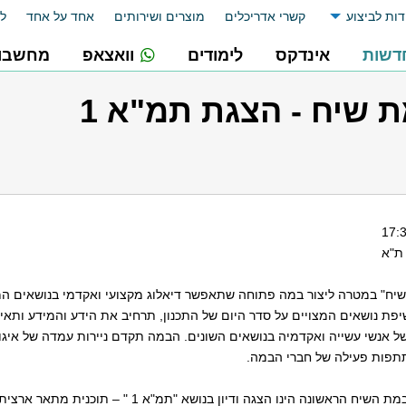
דות לביצוע
קשרי אדריכלים
מוצרים ושירותים
אחד על אחד
לו
דשות
אינדקס
לימודים
וואצאפ
מחשבונ
 שיח - הצגת תמ"א 1
 ת"א
 שיח" במטרה ליצור במה פתוחה שתאפשר דיאלוג מקצועי ואקדמי בנושאים המ
ת נושאים המצויים על סדר היום של התכנון, תרחיב את הידע והמידע ותאיר
ל אנשי עשייה ואקדמיה בנושאים השונים. הבמה תקדם ניירות עמדה של איגו
תתפות פעילה של חברי הבמה.
הנושא בו בחרנו לפתוח את במת השיח הראשונה הינו הצגה ודיון בנושא "ת