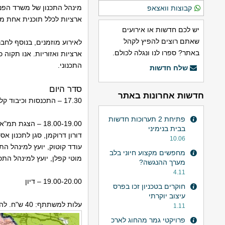
מינהל התכנון של משרד הפנ
קבוצות וואצאפ
ארציות לכלל תוכנית אחת מ
יש לכם חדשות או אירועים
שאתם רוצים להפיץ לקהל
לאירוע מוזמנים, בנוסף לחבר
באתר? ספרו לנו ונגלה לכולם.
ארציות ואזוריות. אנו תקוה
התכנוני.
שלח חדשות
סדר היום
חדשות אחרונות באתר
17.30 – התכנסות וכיבוד קל
פתיחת 2 תערוכות חדשות
18.00-19.00 – הצגת תמ"א 1 ע"י צוות התכנון של מינהל התכנון:
בבית בנימיני
דורון דרוקמן, סגן לתכנון אסטרטגי, מינה
10.06
עודד קוטוק, יועץ למינהל הת
מחפשים מקצוע חיוני בלב
מוטי קפלן, יועץ למינהל הת
מערך ההנגשה?
4.11
19.00-20.00 – דיון
חוקרים בטכניון זכו בפרס
עיצוב יוקרתי
עלות למשתתף: 40 ש"ח. להרשמה הכנסו אל
1.11
פרויקטי גמר מהחוג לארכ