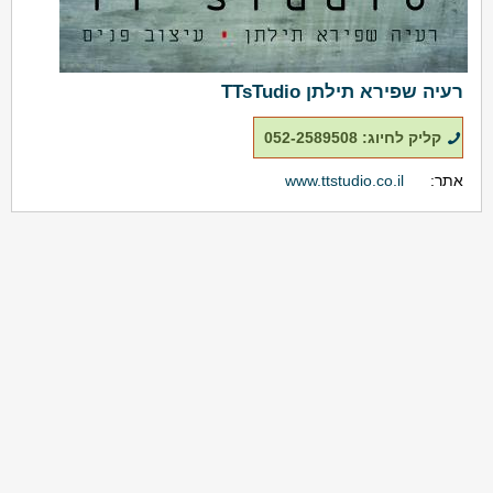
רעיה שפירא תילתן TTsTudio
קליק לחיוג: 052-2589508
אתר:
www.ttstudio.co.il