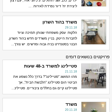
ילדים, כלב ושני חתולים. 3 כיווני אויר, עם רצון
ליצירת יח' דיור נפרדת לאירוח. ...
משרד בהוד השרון
29.11.18
הלקוח: עסק משפחתי שנותן תמיכה וציוד
לחברות הייטק. בניין משרדים חדש בהוד השרון,
הבנוי בסטנדרט בניה גבוה ומרשים. יש צורך...
פרויקטים בנושאים דומים
סטיילינג למשרד ב-48 שעות
21.11.18
מהו המושג "סטיילינג"? בדרך כלל נשמע את
הביטוי הום סטיילינג "הלבשת הבית", אך
סטיילינג קיים גם בחללים ציבוריים. סטיילינ...
משרד
20.11.18