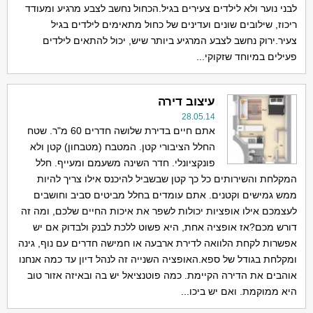
לבני נוער ולא לילדים צעירים בגיל.הכחול נחשב לצבע מרגיע ומעודד
ריכוז, שילובים שונים ועדינים של כחול מתאימים לילדים בגיל
צעיר.ירוק נחשב לצבע המרגיע ביותר שיש, יכול להתאים לילדים
פעילים במיוחד שזקוקי...
עיצוב דירה
28.05.14
אתם חיים בדירת שלושה חדרים 60 מ"ר. שטח
החלל הציבורי קטן. המטבח (מטבחון) קטן ולא
פונקציונלי. חדר השינה משעמם ומעייף. חלל
המקלחת והשירותים כל כך קטן שבשביל להיכנס אילו צריך להיות
ממש גמישים וקטנים. אתם עומדים בחלל מביטים סביב וחושבים
לעצמכם אילו אופציות יכולות לשפר את איכות החיים שלכם, ומה זה
דורש מכם?אז אופציה אחת, היא פשוט ללכת לבנק ולבדוק אם יש
אפשרות לקחת הלוואה לדירת ארבעה או חמישה חדרים עם נוף, גינה
ומקלחת בגודל של ספא.האופציה השנייה זה לנהל דיון עד כמה אנחנו
אוהבים את הדירה הקיימת. כמה פוטנציאל יש בה ובאיזה אזור טוב
היא ממוקמת. ואם יש ביכו...