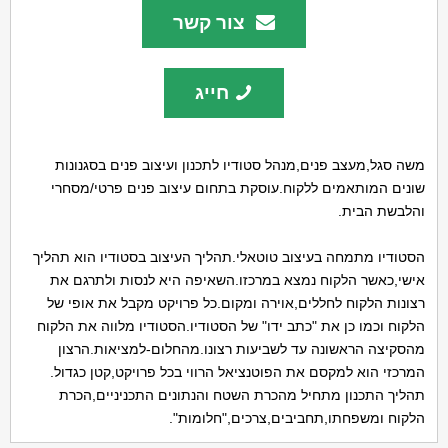
צור קשר
חייג
משה סגל,מעצב פנים,מנהל סטודיו לתכנון ועיצוב פנים בסגנונות
שונים המותאמים ללקוח.עוסקת בתחום עיצוב פנים פרטי/מסחרי
והלבשת הבית.
הסטודיו מתמחה בעיצוב טוטאלי.תהליך העיצוב בסטודיו הוא תהליך
אישי,כאשר הלקוח נמצא במרכזו.השאיפה היא לנסות ולתרגם את
רצונות הלקוח לחללים,אוירה ומקום.כל פרויקט מקבל את אופי של
הלקוח וכמו כן את "כתב ידו" של הסטודיו.הסטודיו מלווה את הלקוח
מהסקיצה הראשונה עד לשביעות רצונו.מהחלום-למציאות.הרצון
המרכזי הוא למקסם את הפוטנציאל הרווי בכל פרויקט,קטן כגדול.
תהליך התכנון מתחיל מהכרת השטח והנתונים התכניניים,הכרת
הלקוח ומשפחתו,תחביבים,צרכים,"חלומות".