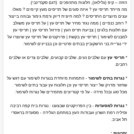
הזזה – קיפ (גלילאו), חלונות מתהפכים (דגם סקנדינבי).
מה מייחד תריסי עץ ? איזה סוגים של תריסים מעץ קיימים ? מאלו
עצים מיוצרים התריסים ? למה חיונית דיוק ורמת גימור גבוהה בייצור
? רוחב כנפיים | ממה נגזר מחיר של תריס עץ | על תריס עץ משולב
עם חלונות בלגים | צביעת תריס העץ | פירזול תריסי עץ | תריסי עץ
למבנים לשימור | תריסי עץ בקשת | פרויקטים של תריסי עץ שיוצרו על
ידי נגריית בני הרשקוביץ בבתים פרטיים וכן בבניינים לשימור.
*
תריסי עץ
עם שלבים נעים, שלבים קבועים, שלבים צרים או שלבים
רחבים.
*
נגרות בתים לשימור
- התמחות מיוחדת בנגרות לשימור עם דגש על
שחזור מדויק של ייצור תריסי עץ וכן חלונות עץ עבור בתים לשימור
מכל סוג ובכל מידה - על פי קטריונים מחמירים של נגרות לשימור.
*
נגרות למסעדות
- בין הפרויקטים שבצענו : נגרות בית קפה רביבה
וסיליה רמת השרון ועבודות העץ במתחם הגלידה - מסעדת בראסרי
תל אביב.
יתרונות :