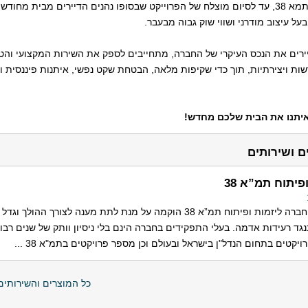
הבניין, שיפוצו ושדרוגו עפ"י תמא 38, עד לסיום מוצלח של הפרוייקט שבסופו נהנים הדיירים מבית 
על עיצוב מודרני ושווי שוק גבוה מבעבר.
רים את הנכס העיקרי של החברה, מתחייבים לספק את השירות המקצועי והטו
שות ויצירתיות, תוך כדי שקיפות מלאה, הבטחת שקט נפשי, איתנות פיננסית ול
איתנו את הבית שלכם מחדש!
פיתוח תמ”א 38
יסודות, חברה ליזמות ופיתוח תמ”א 38 הוקמה על מנת לתת מענה לצורך ההו
גד רעידות אדמה. בעלי התפקידים בחברה הינם בלי ניסיון וותק של שנים רבות
רויקטים בתחום הנדל"ן בישראל ובעולם וכן מספר פרויקטים בתמ"א 38 ...
כל המוצרים והשירותים 