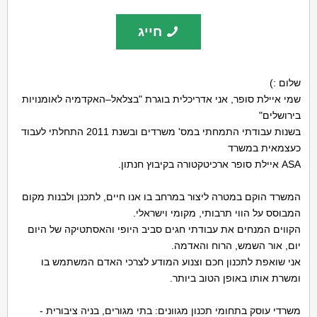
חייג
שלום :)
שמי איילת סופר, אני אדריכלית בוגרת "בצלאל–האקדמיה לאומנויות
בירושלים"
בשנות עבודתי התמחתי במס' משרדים ובשנת 2011 התחלתי לעבוד
כעצמאית במשרד
ASA איילת סופר ארכיטקטורה בקיבוץ חנתון.
המשרד הוקם במטרה ליצור במרחב בו אנו חיים, לתכנן ולבנות מקום
המבוסס על הווי תרבותי, מקומי וישראלי.
הקווים המנחים את עבודתי חגים סביב היופי והאסתטיקה של היום
יום, אור השמש, הרוח והאדמה.
אני שואפת לתכנון חכם וצנוע המודע לצרכי האדם המשתמש בו
ומשרת אותו באופן הטוב ביותר.
משרדי עוסק בתחומי תכנון מגוונים: בתי מגורים, בניה ציבורית -