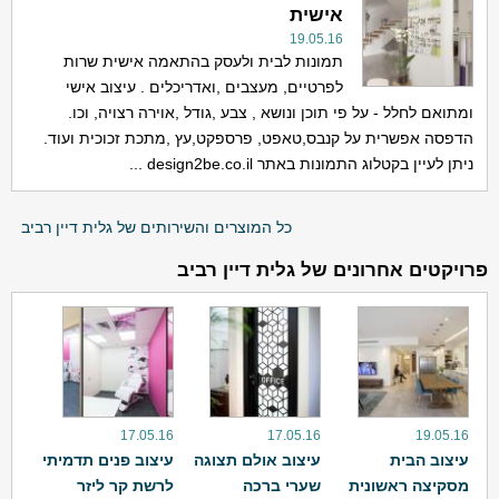
אישית
19.05.16
תמונות לבית ולעסק בהתאמה אישית שרות
לפרטיים, מעצבים ,ואדריכלים . עיצוב אישי
ומתואם לחלל - על פי תוכן ונושא , צבע ,גודל ,אוירה רצויה, וכו.
הדפסה אפשרית על קנבס,טאפט, פרספקט,עץ ,מתכת זכוכית ועוד.
ניתן לעיין בקטלוג התמונות באתר design2be.co.il ...
כל המוצרים והשירותים של גלית דיין רביב
פרויקטים אחרונים של גלית דיין רביב
17.05.16
17.05.16
19.05.16
עיצוב הבית
עיצוב אולם תצוגה
עיצוב פנים תדמיתי
מסקיצה ראשונית
שערי ברכה
לרשת קר ליזר