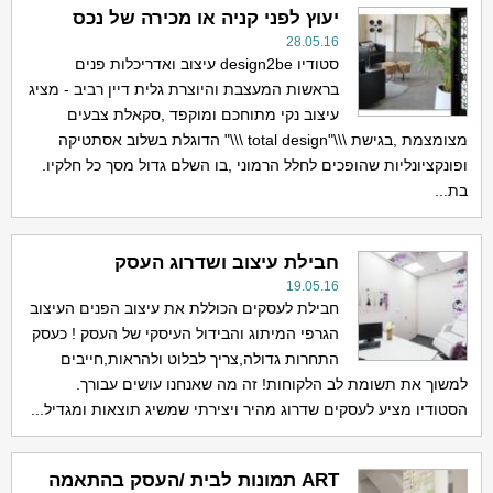
יעוץ לפני קניה או מכירה של נכס
28.05.16
סטודיו design2be עיצוב ואדריכלות פנים
בראשות המעצבת והיוצרת גלית דיין רביב - מציג
עיצוב נקי מתוחכם ומוקפד ,סקאלת צבעים
מצומצמת ,בגישת \\\"total design \\\" הדוגלת בשלוב אסתטיקה
ופונקציונליות שהופכים לחלל הרמוני ,בו השלם גדול מסך כל חלקיו.
בת...
חבילת עיצוב ושדרוג העסק
19.05.16
חבילת לעסקים הכוללת את עיצוב הפנים העיצוב
הגרפי המיתוג והבידול העיסקי של העסק ! כעסק
התחרות גדולה,צריך לבלוט ולהראות,חייבים
למשוך את תשומת לב הלקוחות! זה מה שאנחנו עושים עבורך.
הסטודיו מציע לעסקים שדרוג מהיר ויצירתי שמשיג תוצאות ומגדיל...
ART תמונות לבית /העסק בהתאמה