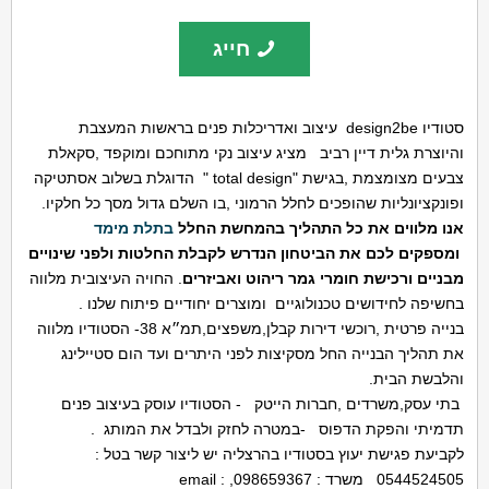
חייג
סטודיו design2be עיצוב ואדריכלות פנים בראשות המעצבת
והיוצרת גלית דיין רביב מציג עיצוב נקי מתוחכם ומוקפד ,סקאלת
צבעים מצומצמת ,בגישת "total design " הדוגלת בשלוב אסתטיקה
ופונקציונליות שהופכים לחלל הרמוני ,בו השלם גדול מסך כל חלקיו.
אנו מלווים את כל התהליך בהמחשת החלל
בתלת מימד
ומספקים לכם את הביטחון הנדרש לקבלת החלטות ולפני שינויים
מבניים ורכישת חומרי גמר ריהוט ואביזרים
. החויה העיצובית מלווה
בחשיפה לחידושים טכנולוגיים ומוצרים יחודיים פיתוח שלנו .
בנייה פרטית ,רוכשי דירות קבלן,משפצים,תמ״א 38- הסטודיו מלווה
את תהליך הבנייה החל מסקיצות לפני היתרים ועד הום סטיילינג
והלבשת הבית.
בתי עסק,משרדים ,חברות הייטק - הסטודיו עוסק בעיצוב פנים
תדמיתי והפקת הדפוס -במטרה לחזק ולבדל את המותג .
לקביעת פגישת יעוץ בסטודיו בהרצליה יש ליצור קשר בטל :
0544524505 משרד : 098659367, email :