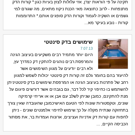
תקינה על פי הוראות יצרן, אזי עלולות לצוץ בעיות כגון:* קורות הדק
מתנפחות - לרוב כתוצאה מאי הכנת ניקוז מתאים, מה שגורם למי
גשמים או השקיה לעמוד וקורות הדק סופגים אותם.* התרוממות
קורות - נובע בעיקר מא...
שימושים בדק סינטטי
7.07.13
היום יותר מתמיד רבים משקיעים בעיצוב הגינה
והמרפסת.רבים נוהגים להתקין דק כמדרך עץ,
ולא רבים יודעים על מגוון השימושים אשר
להיעזר בהם בחומר גלם זה.קורות דק סינטטי יכולות לשמש למגוון
רחב של פתרנות בעיצוב הגינה או המרפסת.שימושים בדק סינטטיניתן
להשתמש בו כחיפוי קיר לכל דבר, גם בגבהים אשר דורשים פיגום על
מנת להתקינם, כמובן שניתן לשלב עם אבן או או אריחי קרמיקה
שונים, וטקסטורות שונות לפי הטעם האישיכמובן שהעובדה שאין צורך
בתחזוקה שנתית מקלה על כך.שימוש לחיפוי אלמנטים שונים - ניתן
לחפות עם קורות דק אדניות ועציצים, ארונות ועמדות בר, את מסתור
הכביסה הקיים, ...