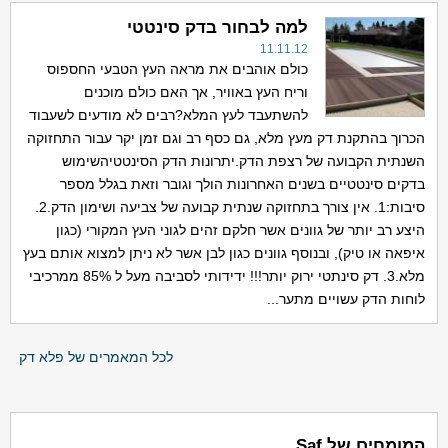
למה לבחור בדק סינטטי
11.11.12
כולם אוהבים את מראה העץ הטבעי החספוס
וריח העץ באוויר, אך האם כולם מוכנים
להשתעבד לעץ המלא?רבים לא מודעים לשעבוד
הכרוך בהתקנת דק מעץ מלא, גם כסף רב וגם זמן יקר עבור התחזוקה
השנתית הקבועה של רצפת הדק.יתרונות הדק הסינטטיהשימוש
בדקים סינטטיים בשנים האחרונות הולך וגובר וזאת בגלל מספר
סיבות:1. אין צורך בתחזוקה שנתית קבועה של צביעה ושימון הדק.2.
היצע רב יותר של גוונים אשר חלקם זהים לגוני העץ המקורי (כגון
איפאה או טיק), ובנוסף גוונים כגון לבן אשר לא ניתן למצוא אותם בעץ
מלא.3. דק סינתטי ירוק יותר!!! ידידותי לסביבה מעל ל 85% ממרכיבי
לוחות הדק עשויים מתער...
לכל המאמרים של פלא דק
המומחים של Saf