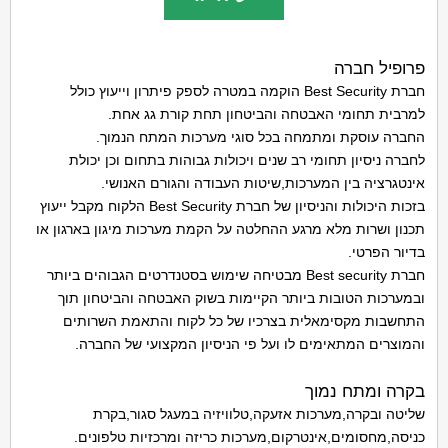
פרופיל חברה
חברת Best Security הוקמה במטרה לספק פיתרון וייעוץ כולל
למרבית תחומי האבטחה והביטחון תחת קורת גג אחת.
החברה עוסקת ומתמחה בכל סוגי מערכות המתח הנמוך.
לחברה ניסיון תחומי רב שנים ויכולות גבוהות בתחום וכן יכולת
אינטגרציה בין המערכות,שיטות העבודה והגורם האנושי.
בזכות היכולות והניסיון של חברת Best Security הלקוח מקבל ייעוץ
תכנון ושרות מלא מרגע ההחלטה על הקמת מערכות מיגון בארגון או
בדיור הפרטי.
חברת Best security מבטיחה שימוש בסטנדרטים הגבוהים ביותר
ובמערכות הטובות ביותר הקיימות בשוק האבטחה והביטחון תוך
התחשבות מקסימאלית בצרכיו של כל לקוח והתאמת השרותים
והמוצרים המתאימים לו ועל פי הניסיון המקצועי של החברה.
בקרה ומתח נמוך
שליטה ובקרה,מערכות אזעקה,טלוויזיה במעגל סגור,בקרת
כניסה,מחסומים,אינטרקום,מערכות כריזה ומרכזיות טלפונים.