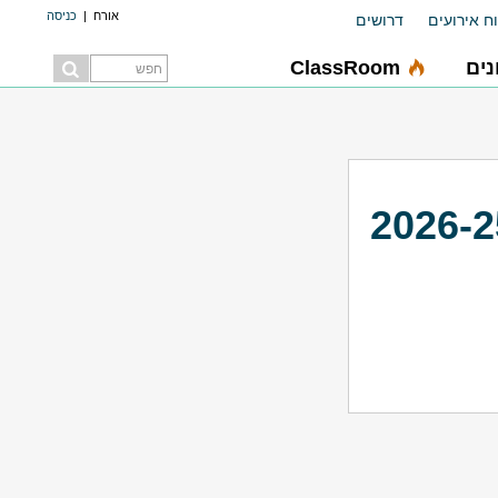
אורח
|
כניסה
ח אירועים
דרושים
ים
ClassRoom