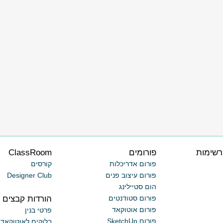
רשימות
פורומים
ClassRoom
פורום אדריכלות
קורסים
פורום עיצוב פנים
Designer Club
הום סטיילינג
הורדות קבצים
פורום סטודנטים
פורום אוטוקאד
פרטי בנין
פורום SketchUp
בלוקים לאוטוקאד