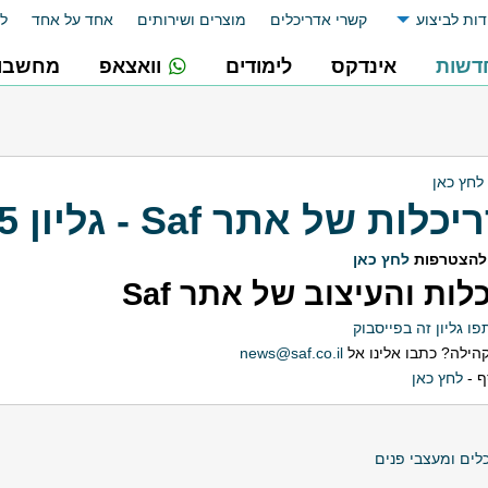
דות לביצוע
קשרי אדריכלים
מוצרים ושירותים
אחד על אחד
לו
דשות
אינדקס
לימודים
וואצאפ
מחשבונ
לחץ כאן
ל אתר Saf - גליון 2026-25
להצטרפות
לחץ כאן
ות והעיצוב של אתר Saf
ו גליון זה בפייסבוק
הילה? כתבו אלינו אל
news@saf.co.il
ף -
לחץ כאן
ים ומעצבי פנים