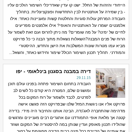
הייחודי והזהות של החלל. ישנו קו עדין שאדריכלי השימור הולכים עליו
- בין שמירה על אותנטיות לבין התחדשות ופונקציונליות. בתהליך
העבודה המרתק עולות סוגיות והחלטות קשות ומעניינות כאחד: אילו
אלמנטים ישמרו על האותנטיות והאופי? אילו אלמנטים מפריעים
לחיים של ימינו? על מה שומרים? מה ניתן להרוס ועם זאת לשמור על
הרוח של פנים המבנה?השאלות נשאלות מתוך הבנה כי כל פרויקט
מביא עמו מטרות שונות המשלבות את הישן והחדש, ההיסטורי
והמודרני. תהליך תכנון השימור הכולל שימור וחידוש כאחד, והשאל...
דירה במבנה בסגנון בינלאומי - יפו
29.11.15
העבודה בתחום השימור פתחה בפנינו עולם תוכן
ומושגים שלם, המטרה היא קודם כל לשים לב
לפרטים, לכבד ולשמור על רוח המקום בכל
פרויקט אליו אנו ניגשות.המזל שלנו שבפרויקט הזה פגשנו אישה
מדהימה שהתחברה לאג'נדה, הבינה אותנו והחיבור היה מידי. בדירה
קטנה אך מלאת אופי התמודדנו עם אתגרים רבים מעניינים ומרגשים
שהולידו תכנון מאופק ועדין שנותן במה להיסטוריה של המקום ושוזר
את אופייה של הדיירת בכל פינה בבית.הדירה ממוקמת על רחוב