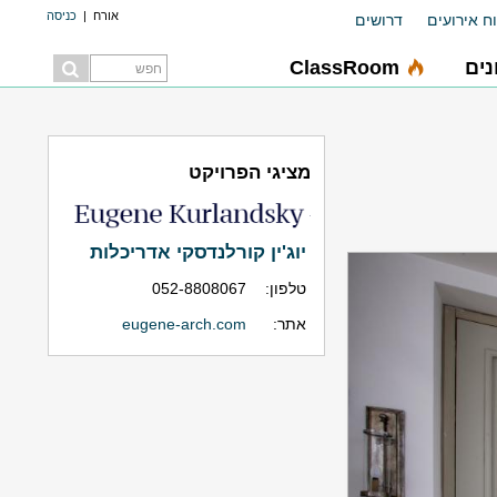
אורח
|
כניסה
ח אירועים
דרושים
ים
ClassRoom
מציגי הפרויקט
יוג'ין קורלנדסקי אדריכלות
טלפון:
052-8808067
אתר:
eugene-arch.com