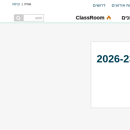
אורח
|
כניסה
ח אירועים
דרושים
ים
ClassRoom