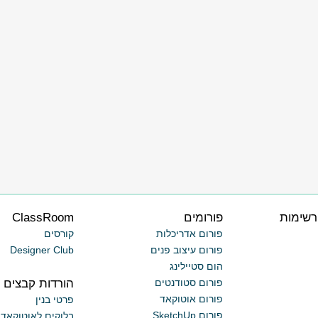
רשימות
פורומים
ClassRoom
פורום אדריכלות
קורסים
פורום עיצוב פנים
Designer Club
הום סטיילינג
הורדות קבצים
פורום סטודנטים
פורום אוטוקאד
פרטי בנין
פורום SketchUp
בלוקים לאוטוקאד