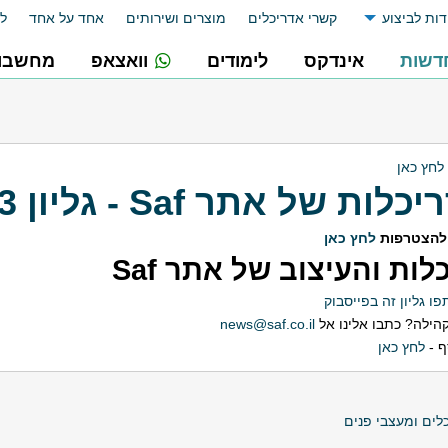
דות לביצוע
קשרי אדריכלים
מוצרים ושירותים
אחד על אחד
לו
דשות
אינדקס
לימודים
וואצאפ
מחשבונ
לחץ כאן
ל אתר Saf - גליון 2026-23
להצטרפות
לחץ כאן
ות והעיצוב של אתר Saf
ו גליון זה בפייסבוק
הילה? כתבו אלינו אל
news@saf.co.il
ף -
לחץ כאן
ים ומעצבי פנים