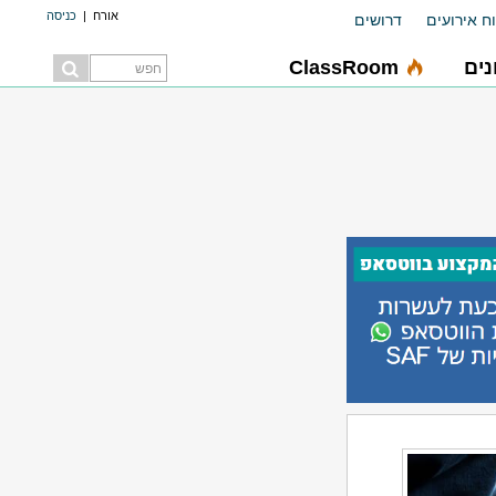
אורח
|
כניסה
ח אירועים
דרושים
ים
ClassRoom