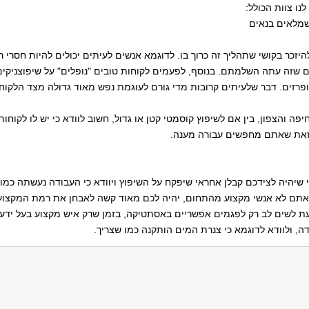
נו צוות הכולל:
שמלאים בנאים
להיזכר בקושי שתהליך זה כרוך בו. לדוגמא אנשים לעיתים יכולים להיות חסרי 
 שזה עתה השלמתם. בנוסף, לפעמים לקוחות טובים "נופלים" על שיפוצניקים
פרזים. דבר שלעיתים קרובות מדי גורם לעוגמת נפש מאוד גדולה מצד הלקוח.
ה והצפון, בין אם לשיפוץ קוסמטי קטן או גדול, חשוב לוודא כי יש לו לקוחו
לזאת שאתם מחפשים עבורה מענה.
 שיהיה לצידכם קבלן אחראי שיפקח על השיפוץ ויוודא כי העבודה נעשתה כמו ש
אתם לא אנשי מקצוע מהתחום, יהיה לכם מאוד קשה לאבחן את רמת המקצועי
עת לשים לב רק לפגמים אפשריים באסתטיקה, בזמן שרק איש מקצוע בעל ידע ו
ה, ולוודא לדוגמא כי צנרת המים הותקנה כמו שצריך.