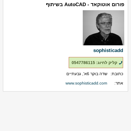
פורום אוטוקאד - AutoCAD בשיתוף
sophisticadd
קליק לחיוג: 0547786115
כתובת:
שדה בוקר 6א', גבעתיים
אתר:
www.sophisticadd.com