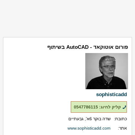
פורום אוטוקאד - AutoCAD בשיתוף
sophisticadd
קליק לחיוג: 0547786115
כתובת:
שדה בוקר 6א', גבעתיים
אתר:
www.sophisticadd.com