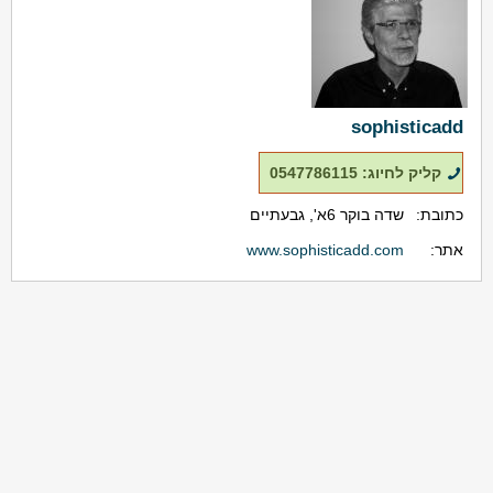
sophisticadd
קליק לחיוג: 0547786115
כתובת:
שדה בוקר 6א', גבעתיים
אתר:
www.sophisticadd.com