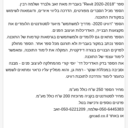
ספר "Revit 2020-2018" בעברית מאת זאב גלברד ושלמה רבין.
הספר מכיל הסברים מפורטים, הדרכה בליווי איורים, ודוגמאות לשימוש
בפקודות התוכנה.
הספר "רוויט 2020- מדריך למשתמש" מיועד לסטודנטים הלומדים את
מקצועות הבנייה, האדריכלות ועיצוב הפנים.
הספר מתאים גם ללומדים ולמשתמשים בגרסאות קודמות של התוכנה.
הספר נכתב במקור בעברית ולא תורגם מכל ספר אחר. הספר מחולק
לפרקים הבנויים בצורה דידקטית, המקלה את לימוד התוכנה, ומאפשר
לימוד עצמי של התוכנה.
את הספר בדק האדריכל דר´ יוסי קורי מהמחלקה לעיצוב פנים - מבנה
וסביבה במכללת שנקר - רמת גן, והוא ממליץ עליו כראוי ומתאים לשמש
כחומר לימוד והדרכה לתוכנת רוויט.
מחיר הספר 250 ש"ח כולל מע"מ.
מחיר לסטודנטים בקניה מרוכזת 200 ש"ח כולל מע"מ.
פרטים נוספים ורכישה בטל.
050-6445383-שלמה, 050-6221209-זאב
או באתר grcad.co.il.