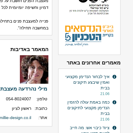
מעצבת הפנים חושבת על פרט
דמיון וחשיפה יומיומית לכל
פנייה למעצבת פנים בתחילתו
במחשבה תחילה".
המאמר באדיבות
מאמרים אחרונים באתר
איך לבחור הנדימן מקצועי
ואמין שיבצע תיקונים
בבית
מילי נהרדעה מעצבת 
21.06
טלפון:
054-8024007
כמה באמת עולה להזמין
הנדימן מקצועי לתיקונים
כתובת:
ראשון לציון
בבית
אתר:
illie-design.co.il
21.06
ציוד כיבוי אש: מה חייב