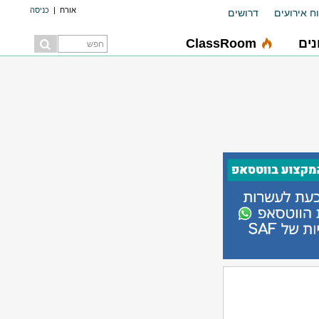
אורח
|
כניסה
ח אירועים
דרושים
ים
ClassRoom