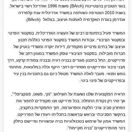
בוגר הטכניון בהצטיינות (BArch) משנת 1996 ואדריכל רשוי בישראל.
בשנת 2010 הצטרפה כשותפה במשרד אדריכלית ענת קלפרדה
אנדרמן בוגרת האקדמיה לאמנות ועיצוב, בצלאל (BArch).
המשרד פעיל בתחומים רבים של העשיה האדריכלית, בסקטור הפרטי
ובסקטור הציבורי. עבודות המשרד בסקטור הפרטי כוללות תכנון
ועיצוב של בתים פרטיים מוקפדים, דירות יוקרה ומשרדי בוטיק של
חברות מובילות. בסקטור הציבורי עוסק המשרד במגוון רחב של
פרוייקטים, החל בתכנון מגורים בבניה רוויה ובבניה צמודת קרקע, דרך
מבני ציבור ופרוייקטים מסחריים רחבי היקף וכלה במלונאות, מתחמי
נופש ופנאי. מעבר לאלה המשרד מטפל כיום גם בתוכניות בנין עיר
ובפרוייקטים של פינוי בינוי.
הראיה המקצועית שלנו נשענת על השילוש: "נקי, פשוט, פונקציונלי",
אך זוהי רק נקודת התחלה. בכל פרוייקט אנו מקפידים לתפור את
הפתרון סביב צרכי הלקוח והפרוגרמה, תוך התמקדות בתקציב,
בהקשר הסביבתי ובראש ובראשנה בתכליתו ויעודו של הפרוייקט.
המשרד אמון על שימוש בטכנולוגיות בניה עכשוויות ומייישם בחלק
ניכר מהפרוייקטים "בניה מקיימת".