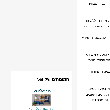
לשאת הכבד (מבחינה
 בניה מודרני, ללא צורך
ה נוספות לדיירי
זהו, למעשה, התמריץ
ת מעלית. • הוספת ממ"ד.•
ץ הלובי וחזית
בצע. התמורה
המומחים של Saf
י. בשל חסמים
פני אלימלך
 תיקונים חשובים
ם וגם מבחינת
אזור עבודה: כל הארץ