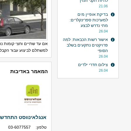
להיות תקני וזמין
21.06
בדיקת אופיין מים
למערכות ספרינקלרים:
מתי נדרש לבצע
26.04
אישור רשות הכבאות: למה
אם עד שתיים וחצי קומות נו
פרויקטים נתקעים בשלב
למשתלם לביצוע עבור הקבלני
הסופי
26.04
צילום חדרי ילדים
המאמר באדיבות
26.04
אנגלאינווסט התחדשות
טלפון:
03-6077557