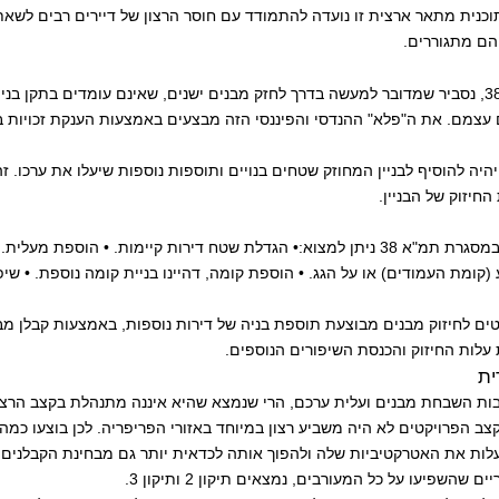
לה את השם תמ"א 38. תוכנית מתאר ארצית זו נועדה להתמודד עם חוסר הרצון של דיירים רבים 
 הם מתגוררים.
כדי להבין מהי בדיוק תמ"א 38, נסביר שמדובר למעשה בדרך לחזק מבנים ישנים, שאינם עומדים בתקן
צמם. את ה"פלא" ההנדסי והפיננסי הזה מבצעים באמצעות הענקת זכויות בני
ן יהיה להוסיף לבניין המחוזק שטחים בנויים ותוספות נוספות שיעלו את ערכו. 
החיזוק של הבניין.
בין התוספות שניתן להוסיף במסגרת תמ"א 38 ניתן למצוא:• הגדלת שטח דירות קיימות. • הוספ
ומת העמודים) או על הגג. • הוספת קומה, דהיינו בניית קומה נוספת. • שיפו
טים לחיזוק מבנים מבוצעת תוספת בניה של דירות נוספות, באמצעות קבלן מ
לות החיזוק והכנסת השיפורים הנוספים.
ית
רבות השבחת מבנים ועלית ערכם, הרי שנמצא שהיא איננה מתנהלת בקצב הרצו
קצב הפרויקטים לא היה משביע רצון במיוחד באזורי הפריפריה. לכן בוצעו כמה
א 38, בכדי להעלות את האטרקטיביות שלה ולהפוך אותה לכדאית יותר גם מבחינת הקבלני
 שהשפיעו על כל המעורבים, נמצאים תיקון 2 ותיקון 3.