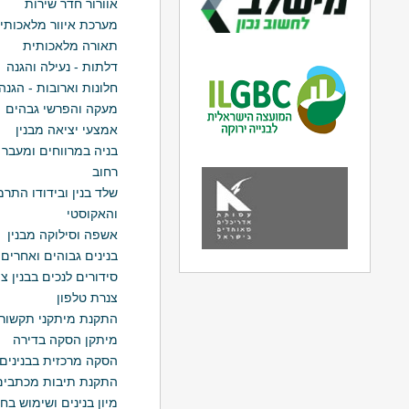
אוורור חדר שירות
מערכת איוור מלאכותי
תאורה מלאכותית
דלתות - נעילה והגנה
חלונות וארובות - הגנה
מעקה והפרשי גבהים
אמצעי יציאה מבנין
בניה במרווחים ומעבר 
רחוב
שלד בנין ובידודו התרמ
והאקוסטי
אשפה וסילוקה מבנין
בנינים גבוהים ואחרים
סידורים לנכים בבנין צי
צנרת טלפון
התקנת מיתקני תקשור
מיתקן הסקה בדירה
הסקה מרכזית בבנינים
התקנת תיבות מכתבים
מיון בנינים ושימוש בח