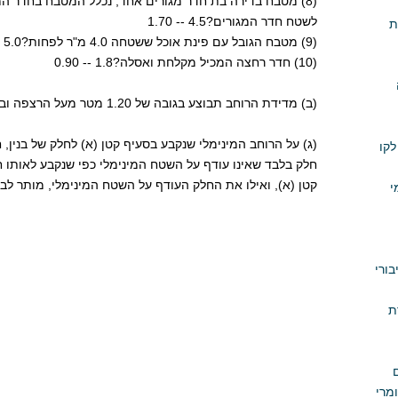
(8) מטבח בדירה בת חדר מגורים אחד; נכלל המטבח בחדר המ
לשטח חדר המגורים?4.5 -- 1.70
ת
(9) מטבח הגובל עם פינת אוכל ששטחה 4.0 מ"ר לפחות?5.0 -- 1.70
(10) חדר רחצה המכיל מקלחת ואסלה?1.8 -- 0.90
(ב) מדידת הרוחב תבוצע בגובה של 1.20 מטר מעל הרצפה ובין הציפויים.
(ג) על הרוחב המינימלי שנקבע בסעיף קטן (א) לחלק של בנין, 
לקו
חלק בלבד שאינו עודף על השטח המינימלי כפי שנקבע לאותו ח
קטן (א), ואילו את החלק העודף על השטח המינימלי, מותר לבנ
י
בורי
ת
ומרי