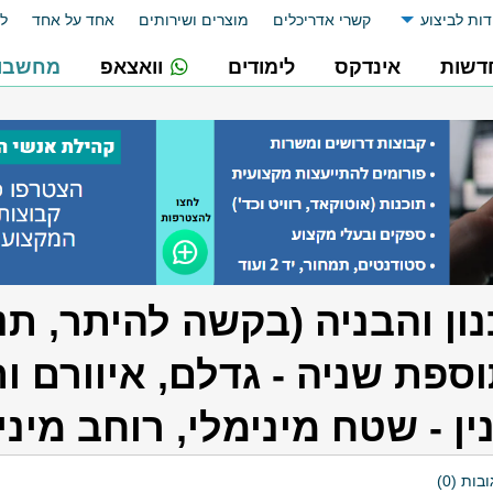
דות לביצוע
קשרי אדריכלים
מוצרים ושירותים
אחד על אחד
לו
דשות
אינדקס
לימודים
וואצאפ
מחשבונ
ון והבניה (בקשה להיתר, תנ
וספת שניה - גדלם, איוורם 
ן - שטח מינימלי, רוחב מינימ
בות (0)