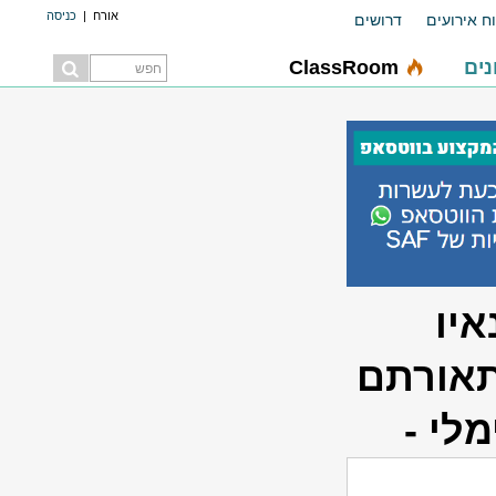
אורח
|
כניסה
ח אירועים
דרושים
ים
ClassRoom
איו
ותאורתם
לי -