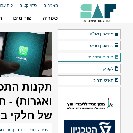
מאמרים
פרוייקטים
לוח עבו
ספריה
פורומים
ח
מחשבון שכ"ט
מחשבון תריס
חוקים ותקנות
לקסיקון
האיש הירוק
תקנות התכנ
ואגרות) - ת
של חלקי בני
עריכה
חדש תחת דף זה
תגו